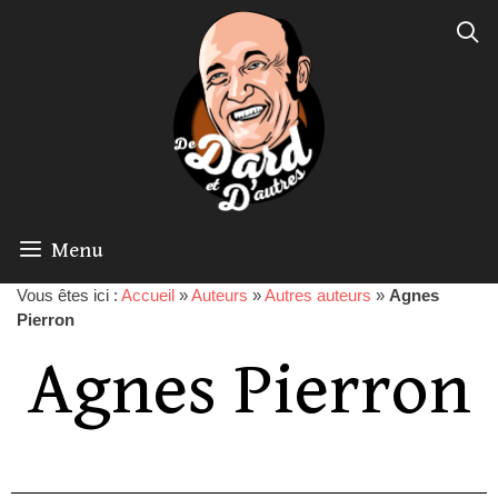
Menu
Vous êtes ici :
Accueil
»
Auteurs
»
Autres auteurs
»
Agnes
Pierron
Agnes Pierron