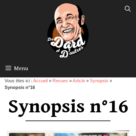
Menu
Vous êtes ici :
Accueil
»
Revues
»
Article
»
Synopsis
»
Synopsis n°16
Synopsis n°16