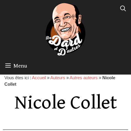
Menu
Vous êtes ici :
Accueil
»
Auteurs
»
Autres auteurs
»
Nicole
Collet
Nicole Collet