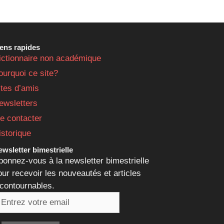
iens rapides
ictionnaire non académique
ourquoi ce site?
ites d’amis
ewsletters
e contacter
istorique
wsletter bimestrielle
bonnez-vous à la newsletter bimestrielle
our recevoir les nouveautés et articles
ncontournables.