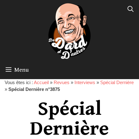
Menu
Vous êtes ici :
Accueil
»
Revues
»
Interviews
»
Spécial Dernière
»
Spécial Dernière n°3875
Spécial
Dernière