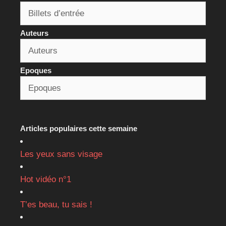
Auteurs
Epoques
Articles populaires cette semaine
Les yeux sans visage
Hot vidéo n°1
T’es beau, tu sais !