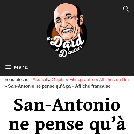
Menu
Vous êtes ici :
Accueil
»
Objets
»
Filmographie
»
Affiches de film
»
San-Antonio ne pense qu’à ça – Affiche française
San-Antonio
ne pense qu’à