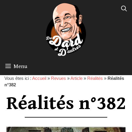
Menu
Vous êtes ici :
Accueil
»
Revues
»
Article
»
Réalités
»
Réalités
n°382
Réalités n°382