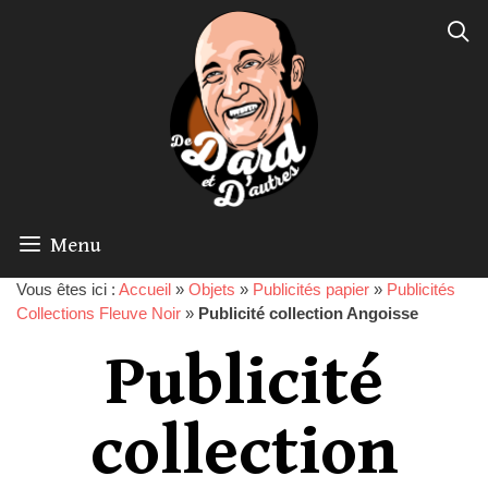
Menu
Vous êtes ici :
Accueil
»
Objets
»
Publicités papier
»
Publicités
Collections Fleuve Noir
»
Publicité collection Angoisse
Publicité
collection