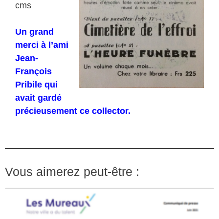
cms
Un grand
merci à l’ami
Jean-
François
Pribile qui
avait gardé
précieusement ce collector.
Vous aimerez peut-être :