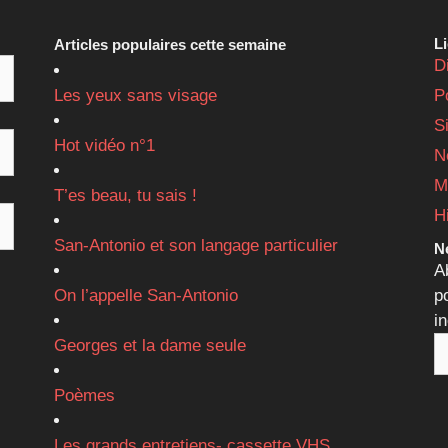
L
Articles populaires cette semaine
D
Les yeux sans visage
P
S
Hot vidéo n°1
N
M
T’es beau, tu sais !
H
San-Antonio et son langage particulier
Ne
A
On l’appelle San-Antonio
p
i
Georges et la dame seule
Poèmes
Les grands entretiens- cassette VHS