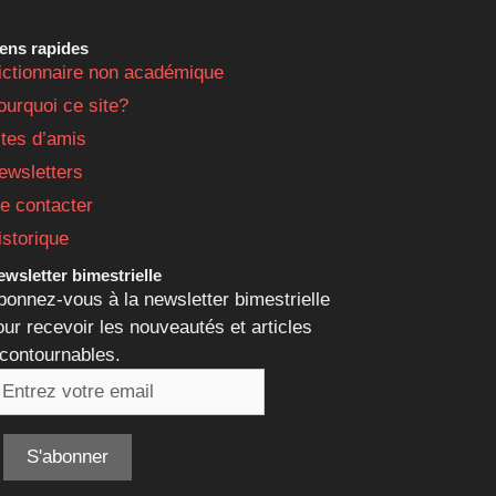
iens rapides
ictionnaire non académique
ourquoi ce site?
ites d’amis
ewsletters
e contacter
istorique
wsletter bimestrielle
bonnez-vous à la newsletter bimestrielle
our recevoir les nouveautés et articles
ncontournables.