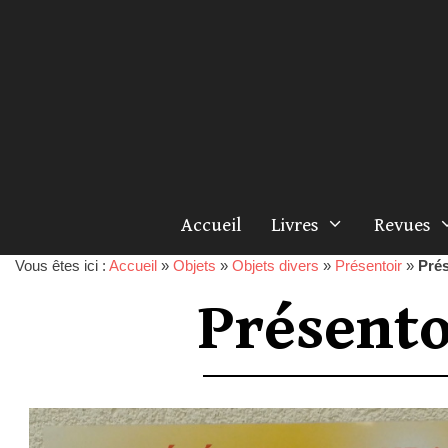
Accueil
Livres
Revues
Vous êtes ici :
Accueil
»
Objets
»
Objets divers
»
Présentoir
»
Prés
Présento