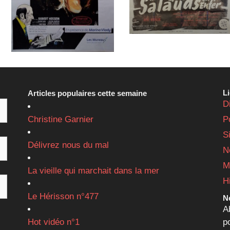
L
Articles populaires cette semaine
D
Christine Garnier
P
S
Délivrez nous du mal
N
M
La vieille qui marchait dans la mer
H
Le Hérisson n°477
Ne
A
Hot vidéo n°1
p