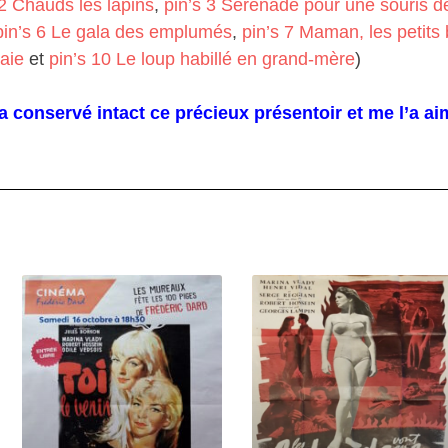
 2 Chauds les lapins
,
pin’s 3 Sérénade pour une souris d
pin’s 6 Le gala des emplumés
,
pin’s 7 Maman, les petits
raie
et
pin’s 10 Le loup habillé en grand-mère
)
a conservé intact ce précieux présentoir et me l’a 