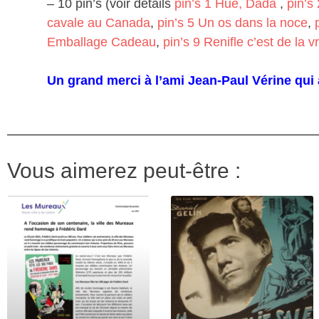
– 10 pin’s (voir détails
pin’s 1 Hue, Dada
,
pin’s
cavale au Canada
,
pin’s 5 Un os dans la noce
,
Emballage Cadeau
,
pin’s 9 Renifle c’est de la v
Un grand merci à l’ami Jean-Paul Vérine qui 
Vous aimerez peut-être :