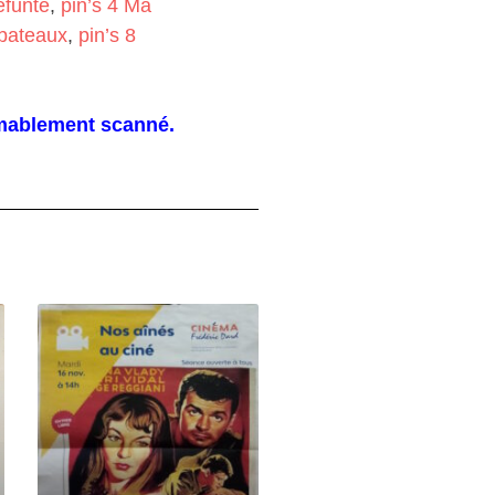
éfunte
,
pin’s 4 Ma
 bateaux
,
pin’s 8
aimablement scanné.