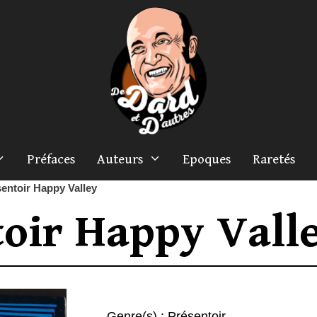
Préfaces
Auteurs
Epoques
Raretés
entoir Happy Valley
oir Happy Vall
Genre(s) :
Présentoir