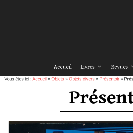
Accueil
Livres
Revues
Vous êtes ici :
Accueil
»
Objets
»
Objets divers
»
Présentoir
»
Prés
Présent