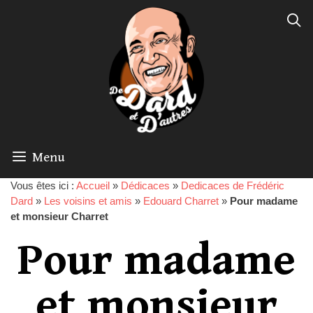
Menu
Vous êtes ici :
Accueil
»
Dédicaces
»
Dedicaces de Frédéric
Dard
»
Les voisins et amis
»
Edouard Charret
»
Pour madame
et monsieur Charret
Pour madame
et monsieur