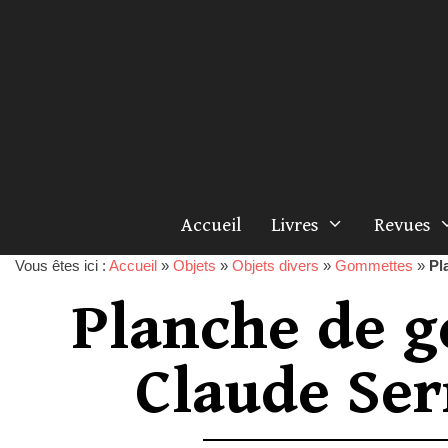
Accueil
Livres
Revues
Vous êtes ici :
Accueil
»
Objets
»
Objets divers
»
Gommettes
»
Pl
Planche de g
Claude Ser