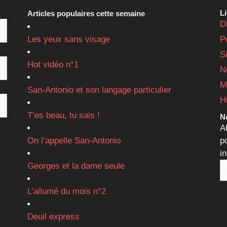
L
Articles populaires cette semaine
D
Les yeux sans visage
P
S
Hot vidéo n°1
N
M
San-Antonio et son langage particulier
H
T’es beau, tu sais !
Ne
A
On l’appelle San-Antonio
p
i
Georges et la dame seule
L’allumé du mois n°2
Deuil express