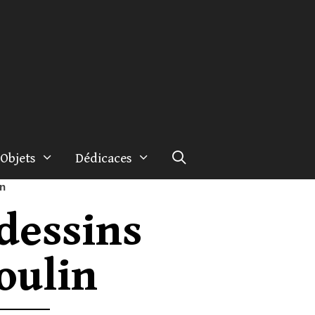
Objets
Dédicaces
in
dessins
oulin