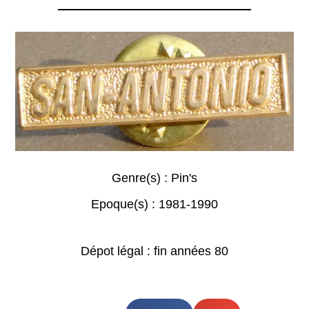
Genre(s) :
Pin's
Epoque(s) :
1981-1990
Dépot légal : fin années 80