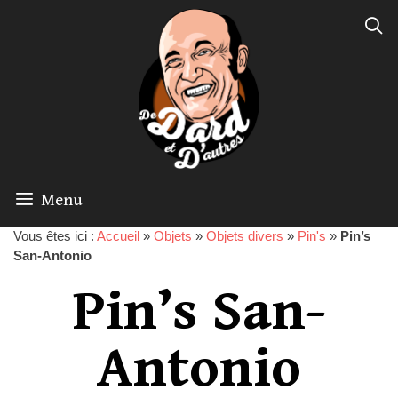
Menu
Vous êtes ici :
Accueil
»
Objets
»
Objets divers
»
Pin's
»
Pin’s
San-Antonio
Pin’s San-
Antonio