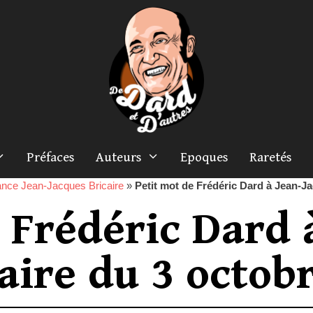
Préfaces
Auteurs
Epoques
Raretés
nce Jean-Jacques Bricaire
»
Petit mot de Frédéric Dard à Jean-J
 Frédéric Dard 
aire du 3 octob