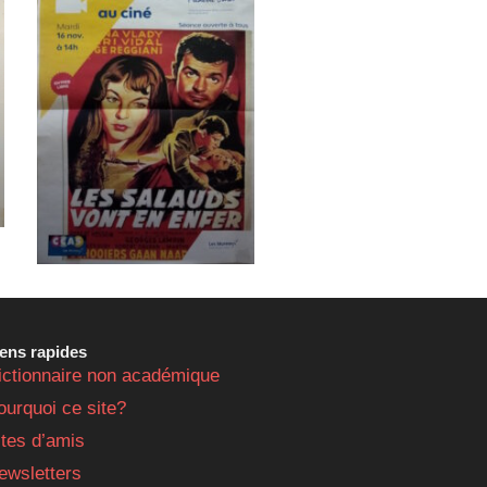
iens rapides
ictionnaire non académique
ourquoi ce site?
ites d’amis
ewsletters