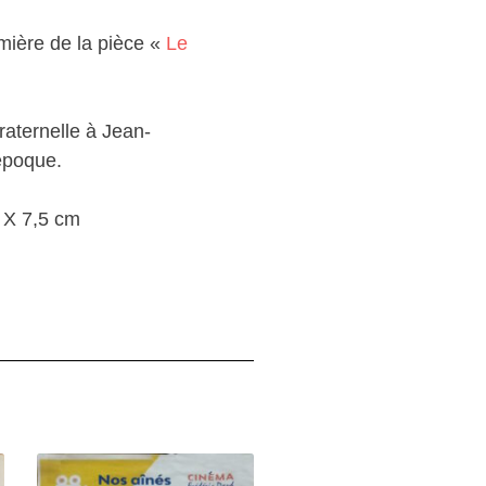
mière de la pièce «
Le
raternelle à Jean-
 époque.
0 X 7,5 cm