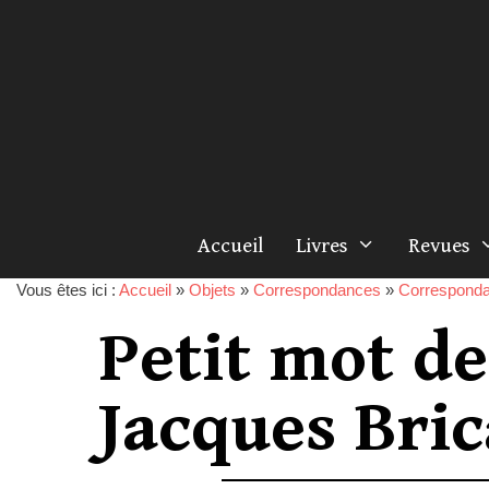
Accueil
Livres
Revues
Vous êtes ici :
Accueil
»
Objets
»
Correspondances
»
Corresponda
Petit mot de
Jacques Bric