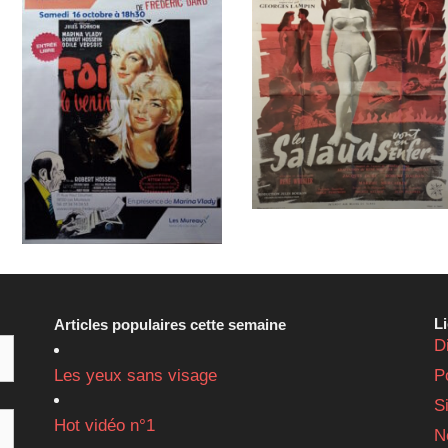
L
Articles populaires cette semaine
D
Les yeux sans visage
P
S
Hot vidéo n°1
N