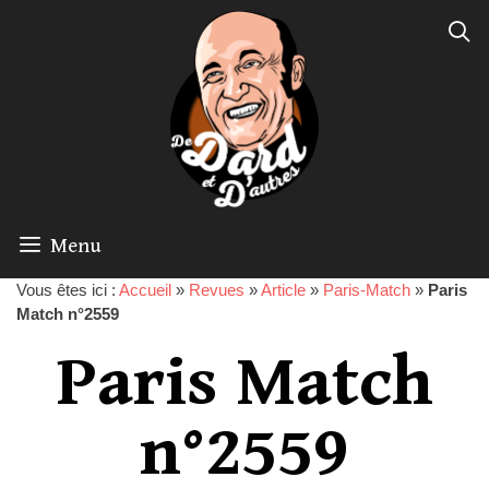
Menu
Vous êtes ici :
Accueil
»
Revues
»
Article
»
Paris-Match
»
Paris
Match n°2559
Paris Match
n°2559