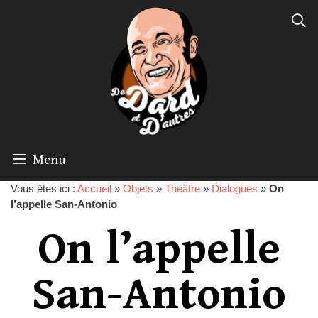
Menu
Vous êtes ici :
Accueil
»
Objets
»
Théâtre
»
Dialogues
»
On
l’appelle San-Antonio
On l’appelle
San-Antonio