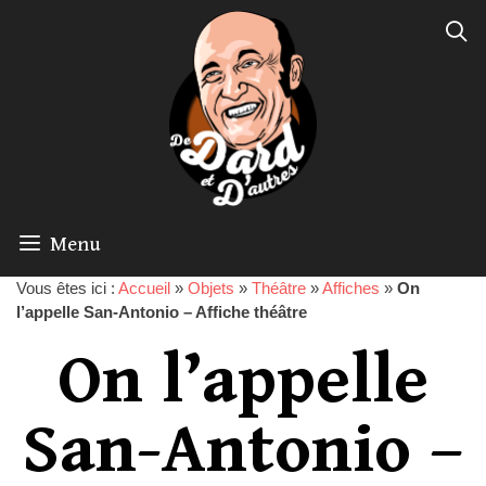
Menu
Vous êtes ici :
Accueil
»
Objets
»
Théâtre
»
Affiches
»
On
l’appelle San-Antonio – Affiche théâtre
On l’appelle
San-Antonio –