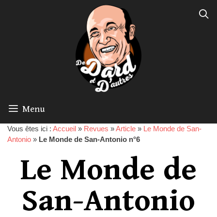
Menu
Vous êtes ici :
Accueil
»
Revues
»
Article
»
Le Monde de San-
Antonio
»
Le Monde de San-Antonio n°6
Le Monde de
San-Antonio