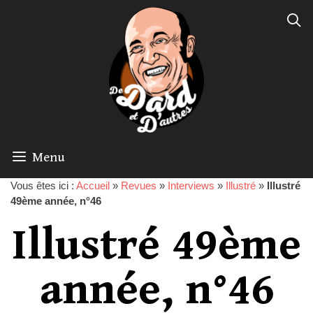
Menu
Vous êtes ici :
Accueil
»
Revues
»
Interviews
»
Illustré
»
Illustré
49ème année, n°46
Illustré 49ème
année, n°46