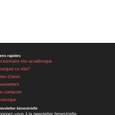
iens rapides
ictionnaire non académique
ourquoi ce site?
ites d’amis
ewsletters
e contacter
istorique
wsletter bimestrielle
bonnez-vous à la newsletter bimestrielle