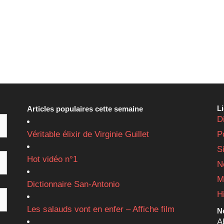
L
Articles populaires cette semaine
D
Véritable élixir de Virginie Guillet
P
S
Hot vidéo n°1
N
M
Dictionnaire San-Antonio
H
Les salauds vont en enfer – Affiche film
Ne
A