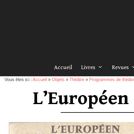
Accueil
Livres
Revues
Vous êtes ici :
Accueil
»
Objets
»
Théâtre
»
Programmes de théâtr
L’Européen 