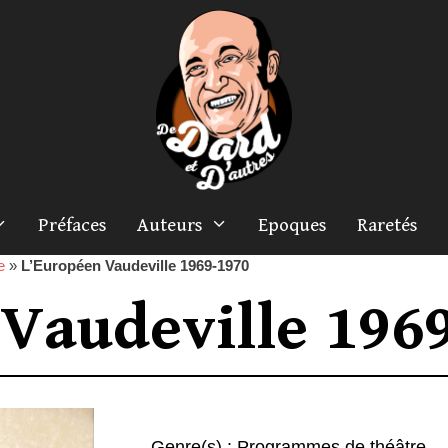
Préfaces
Auteurs
Epoques
Raretés
e
»
L’Européen Vaudeville 1969-1970
Vaudeville 196
Genre(s) :
Programmes de théâtre