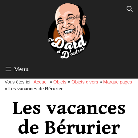
Menu
Vous êtes ici :
Accueil
»
Objets
»
Objets divers
»
Marque pages
»
Les vacances de Bérurier
Les vacances
de Bérurier