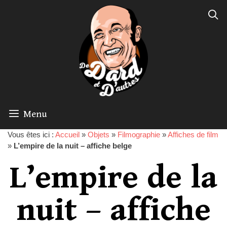
Menu
Vous êtes ici :
Accueil
»
Objets
»
Filmographie
»
Affiches de film
»
L’empire de la nuit – affiche belge
L’empire de la
nuit – affiche