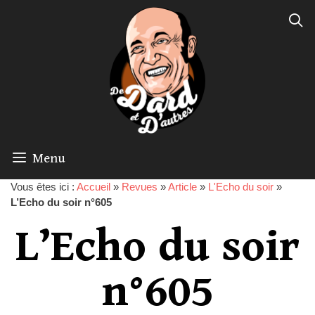
Menu
Vous êtes ici :
Accueil
»
Revues
»
Article
»
L'Echo du soir
»
L’Echo du soir n°605
L’Echo du soir
n°605