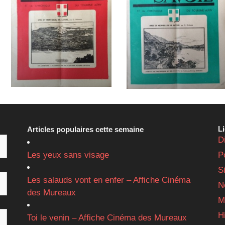
L
Articles populaires cette semaine
D
Les yeux sans visage
P
S
Les salauds vont en enfer – Affiche Cinéma
N
des Mureaux
M
H
Toi le venin – Affiche Cinéma des Mureaux