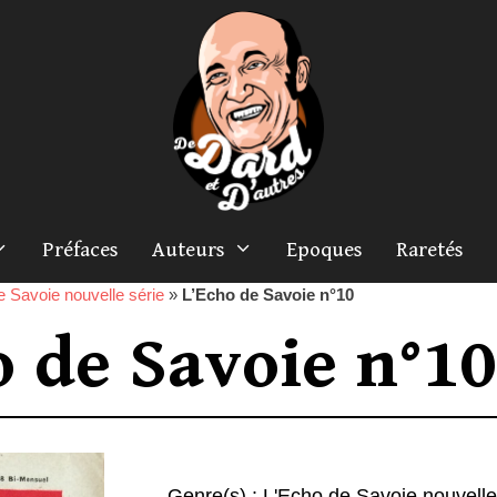
Préfaces
Auteurs
Epoques
Raretés
e Savoie nouvelle série
»
L’Echo de Savoie n°10
o de Savoie n°10
Genre(s) :
L'Echo de Savoie nouvelle