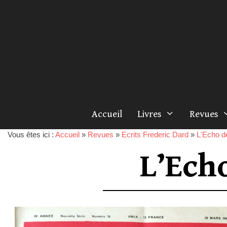
Accueil
Livres
Revues
Vous êtes ici :
Accueil
»
Revues
»
Ecrits Frederic Dard
»
L'Echo d
L’Ech