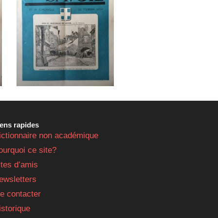
iens rapides
ictionnaire non académique
ourquoi ce site?
ites d’amis
ewsletters
e contacter
istorique