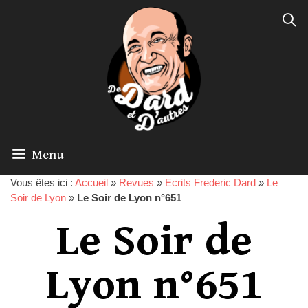
Menu
Vous êtes ici :
Accueil
»
Revues
»
Ecrits Frederic Dard
»
Le
Soir de Lyon
»
Le Soir de Lyon n°651
Le Soir de
Lyon n°651