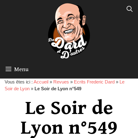
Menu
Vous êtes ici :
Accueil
»
Revues
»
Ecrits Frederic Dard
»
Le
Soir de Lyon
»
Le Soir de Lyon n°549
Le Soir de
Lyon n°549