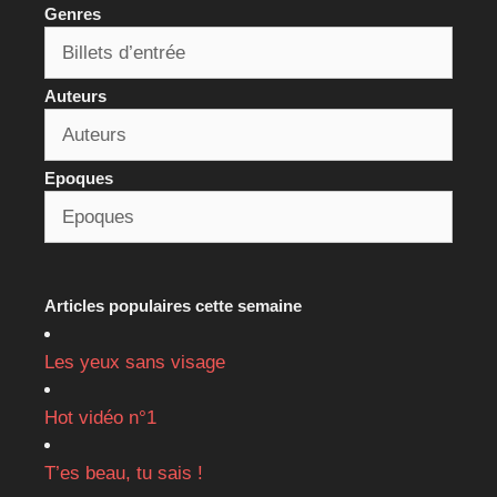
Genres
Auteurs
Epoques
Articles populaires cette semaine
Les yeux sans visage
Hot vidéo n°1
T’es beau, tu sais !