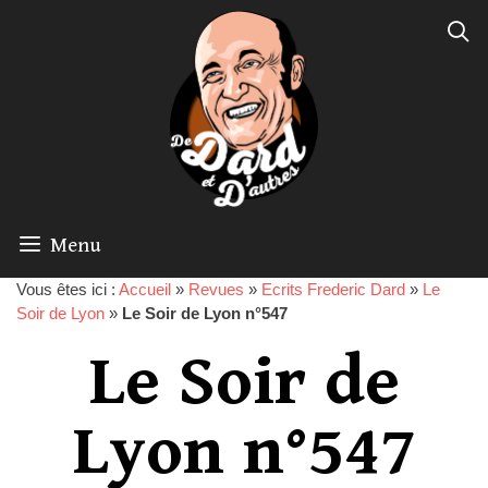
Menu
Vous êtes ici :
Accueil
»
Revues
»
Ecrits Frederic Dard
»
Le
Soir de Lyon
»
Le Soir de Lyon n°547
Le Soir de
Lyon n°547