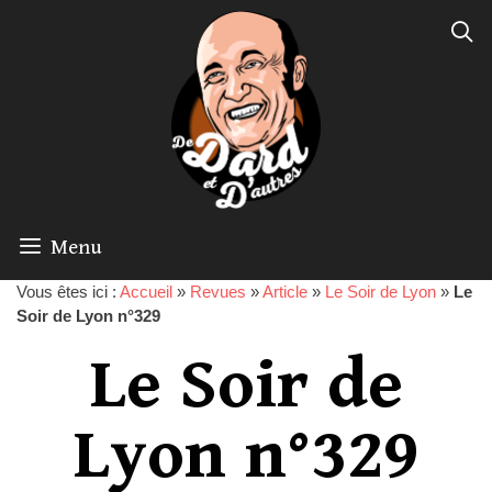
Menu
Vous êtes ici :
Accueil
»
Revues
»
Article
»
Le Soir de Lyon
»
Le
Soir de Lyon n°329
Le Soir de
Lyon n°329