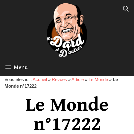
Menu
Vous êtes ici :
Accueil
»
Revues
»
Article
»
Le Monde
»
Le
Monde n°17222
Le Monde
n°17222