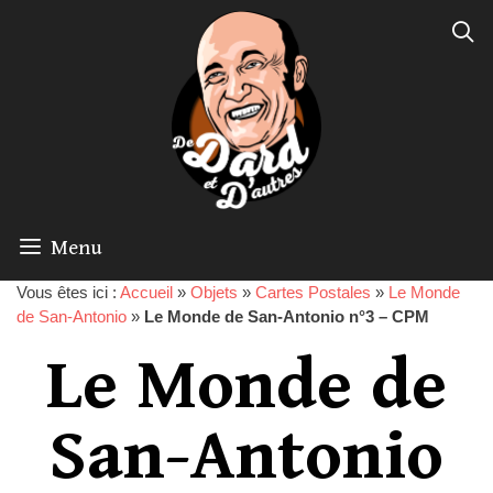
Menu
Vous êtes ici :
Accueil
»
Objets
»
Cartes Postales
»
Le Monde
de San-Antonio
»
Le Monde de San-Antonio n°3 – CPM
Le Monde de
San-Antonio