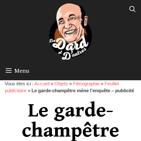
Menu
Vous êtes ici :
Accueil
»
Objets
»
Filmographie
»
Feuillet
publicitaire
»
Le garde-champêtre mène l’enquête – publicité
Le garde-
champêtre