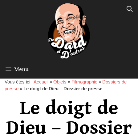
Menu
Vous êtes ici :
Accueil
»
Objets
»
Filmographie
»
Dossiers de
presse
»
Le doigt de Dieu – Dossier de presse
Le doigt de
Dieu – Dossier