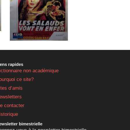
iens rapides
ictionnaire non académique
ourquoi ce site?
ites d’amis
ewsletters
e contacter
istorique
wsletter bimestrielle