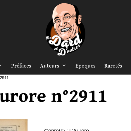
Préfaces
Auteurs
Epoques
Raretés
°2911
urore n°2911
Genre(s) :
L'Aurore