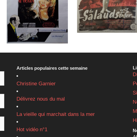
L
Articles populaires cette semaine
D
Christine Garnier
P
S
Délivrez nous du mal
N
M
La vieille qui marchait dans la mer
H
Hot vidéo n°1
Ne