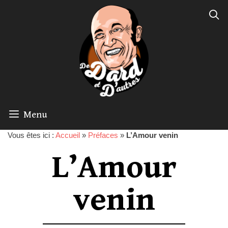
Menu
Vous êtes ici :
Accueil
»
Préfaces
»
L’Amour venin
L’Amour
venin