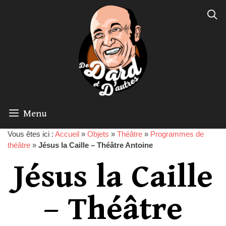
Menu
Vous êtes ici :
Accueil
»
Objets
»
Théâtre
»
Programmes de
théâtre
»
Jésus la Caille – Théâtre Antoine
Jésus la Caille
– Théâtre