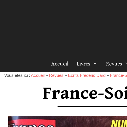
Accueil
Livres
Revues
Vous êtes ici :
Accueil
»
Revues
»
Ecrits Frederic Dard
»
France-S
France-So