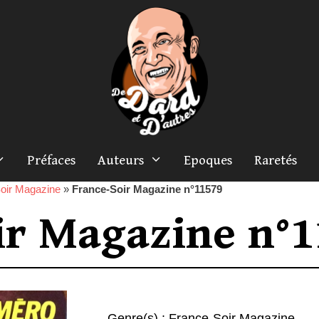
Préfaces
Auteurs
Epoques
Raretés
oir Magazine
»
France-Soir Magazine n°11579
ir Magazine n°
Genre(s) :
France-Soir Magazine