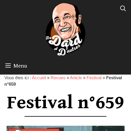
Menu
Vous êtes ici :
Accueil
»
Revues
»
Article
»
Festival
»
Festival
n°659
Festival n°659