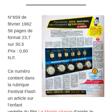
N°659 de
février 1962
56 pages de
format 23,7
sur 30,5
Prix : 0,60
N.F.
Ce numéro
contient dans
la rubrique
Festival Flash
un article sur
l’enfant
vedette du film
Le Monte-charge
d’après le