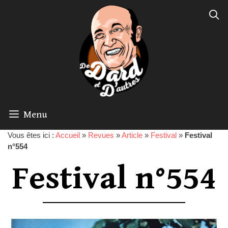
Menu
Vous êtes ici :
Accueil
»
Revues
»
Article
»
Festival
»
Festival
n°554
Festival n°554