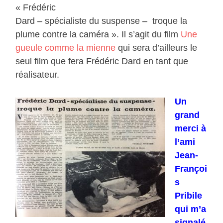
« Frédéric
Dard – spécialiste du suspense – troque la
plume contre la caméra ». Il s’agit du film
Une
gueule comme la mienne
qui sera d’ailleurs le
seul film que fera Frédéric Dard en tant que
réalisateur.
Un
grand
merci à
l’ami
Jean-
Françoi
s
Pribile
qui m’a
signalé