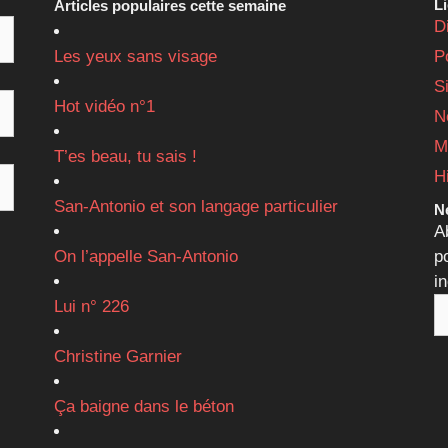
L
Articles populaires cette semaine
D
Les yeux sans visage
P
S
Hot vidéo n°1
N
M
T’es beau, tu sais !
H
San-Antonio et son langage particulier
Ne
A
On l’appelle San-Antonio
p
i
Lui n° 226
Christine Garnier
Ça baigne dans le béton