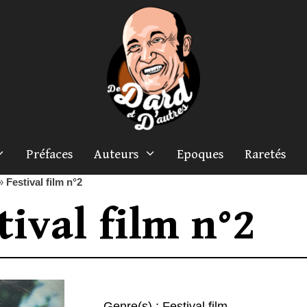
Préfaces
Auteurs
Epoques
Raretés
»
Festival film n°2
tival film n°2
Genre(s) :
Festival film