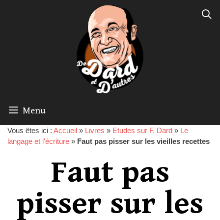
Menu
Vous êtes ici :
Accueil
»
Livres
»
Etudes sur F. Dard
»
Le
langage et l'écriture
»
Faut pas pisser sur les vieilles recettes
Faut pas
pisser sur les