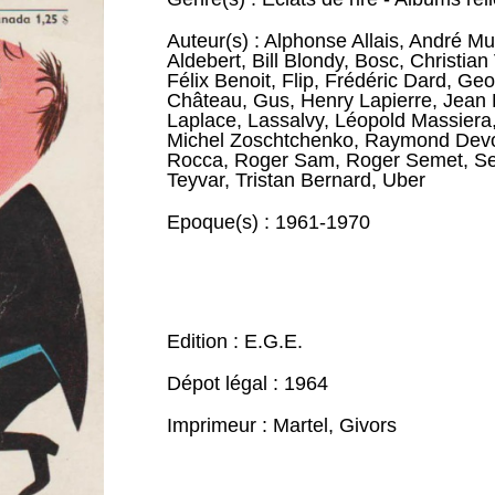
Auteur(s) :
Alphonse Allais
,
André Mu
Aldebert
,
Bill Blondy
,
Bosc
,
Christian
Félix Benoit
,
Flip
,
Frédéric Dard
,
Geo
Château
,
Gus
,
Henry Lapierre
,
Jean 
Laplace
,
Lassalvy
,
Léopold Massiera
Michel Zoschtchenko
,
Raymond Dev
Rocca
,
Roger Sam
,
Roger Semet
,
S
Teyvar
,
Tristan Bernard
,
Uber
Epoque(s) :
1961-1970
Edition : E.G.E.
Dépot légal : 1964
Imprimeur : Martel, Givors