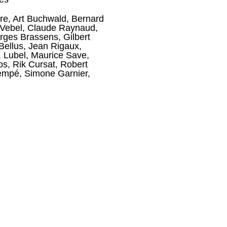
re
,
Art Buchwald
,
Bernard
 Vebel
,
Claude Raynaud
,
rges Brassens
,
Gilbert
Bellus
,
Jean Rigaux
,
,
Lubel
,
Maurice Save
,
os
,
Rik Cursat
,
Robert
empé
,
Simone Garnier
,