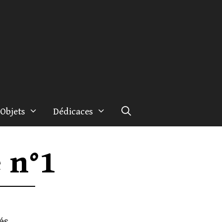
Objets
Dédicaces
 n°1
iés