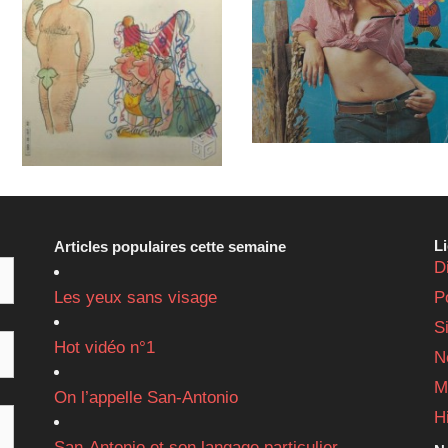
L
Articles populaires cette semaine
D
Les yeux sans visage
P
S
Hot vidéo n°1
N
M
On l’appelle San-Antonio
H
San-Antonio et son langage particulier