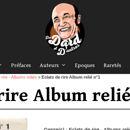
Préfaces
Auteurs
Epoques
Raretés
 rire - Albums reliés
»
Eclats de rire Album relié n°1
rire Album relié
Genre(s) :
Eclats de rire - Albums rel