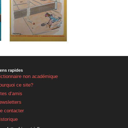
iens rapides
ictionnaire non académique
ourquoi ce site?
ites d’amis
ewsletters
e contacter
istorique