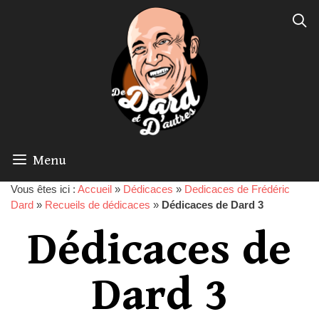
Menu
Vous êtes ici :
Accueil
»
Dédicaces
»
Dedicaces de Frédéric
Dard
»
Recueils de dédicaces
»
Dédicaces de Dard 3
Dédicaces de
Dard 3