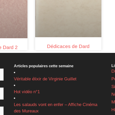
Dédicaces de Dard
e Dard 2
L
Articles populaires cette semaine
D
Véritable élixir de Virginie Guillet
P
S
Hot vidéo n°1
N
M
Les salauds vont en enfer – Affiche Cinéma
H
des Mureaux