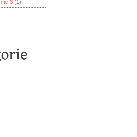
lume 3
(1)
orie