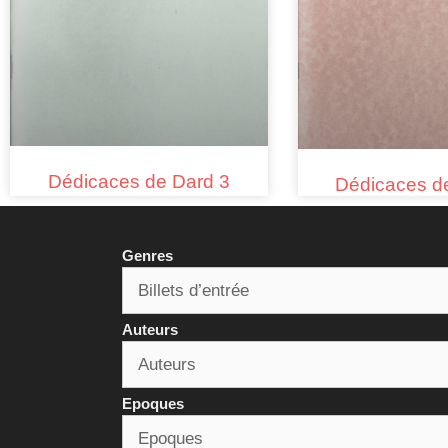
Dédicaces de Dard 3
Dédicaces d
Genres
Auteurs
Epoques