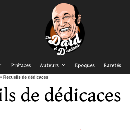
Préfaces
Auteurs
Epoques
Raretés
»
Recueils de dédicaces
ls de dédicaces