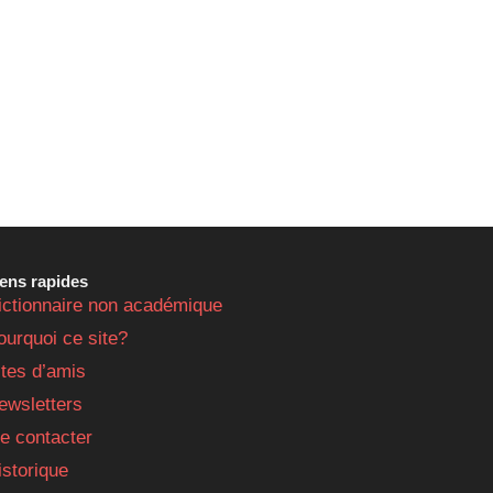
iens rapides
ictionnaire non académique
ourquoi ce site?
ites d’amis
ewsletters
e contacter
istorique