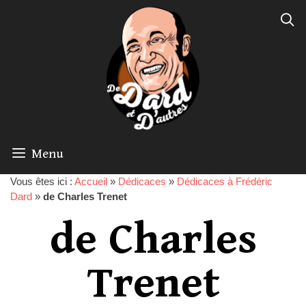
Menu
Vous êtes ici :
Accueil
»
Dédicaces
»
Dédicaces à Frédéric
Dard
»
de Charles Trenet
de Charles
Trenet