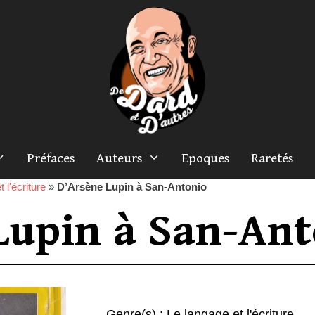
Préfaces
Auteurs
Epoques
Raretés
 l'écriture
»
D’Arsène Lupin à San-Antonio
Lupin à San-Ant
Genre(s) :
Le langage et l'écriture