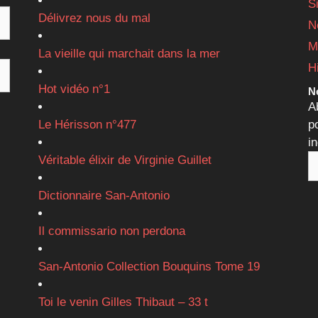
S
Délivrez nous du mal
N
M
La vieille qui marchait dans la mer
H
Hot vidéo n°1
Ne
A
Le Hérisson n°477
p
i
Véritable élixir de Virginie Guillet
Dictionnaire San-Antonio
Il commissario non perdona
San-Antonio Collection Bouquins Tome 19
Toi le venin Gilles Thibaut – 33 t