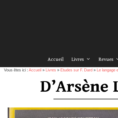
Accueil
Livres
Revues
Vous êtes ici :
Accueil
»
Livres
»
Etudes sur F. Dard
»
Le langage et
D’Arsène 