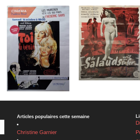
L
Articles populaires cette semaine
D
Christine Garnier
P