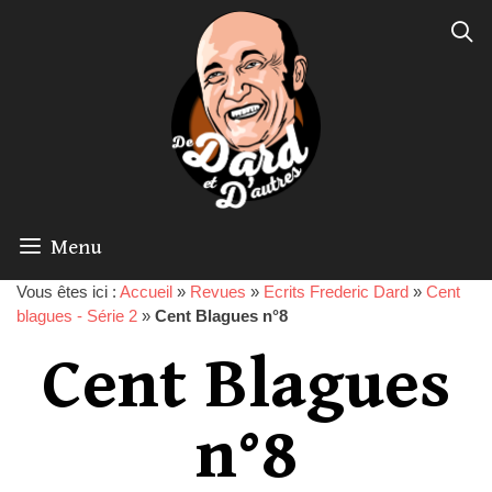
Menu
Vous êtes ici :
Accueil
»
Revues
»
Ecrits Frederic Dard
»
Cent
blagues - Série 2
»
Cent Blagues n°8
Cent Blagues
n°8