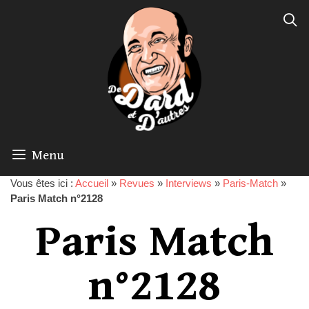
Menu
Vous êtes ici :
Accueil
»
Revues
»
Interviews
»
Paris-Match
»
Paris Match n°2128
Paris Match
n°2128