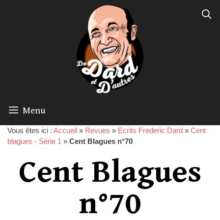
Menu
Vous êtes ici :
Accueil
»
Revues
»
Ecrits Frederic Dard
»
Cent
blagues - Série 1
»
Cent Blagues n°70
Cent Blagues
n°70