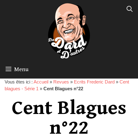
Menu
Vous êtes ici :
Accueil
»
Revues
»
Ecrits Frederic Dard
»
Cent
blagues - Série 1
»
Cent Blagues n°22
Cent Blagues
n°22