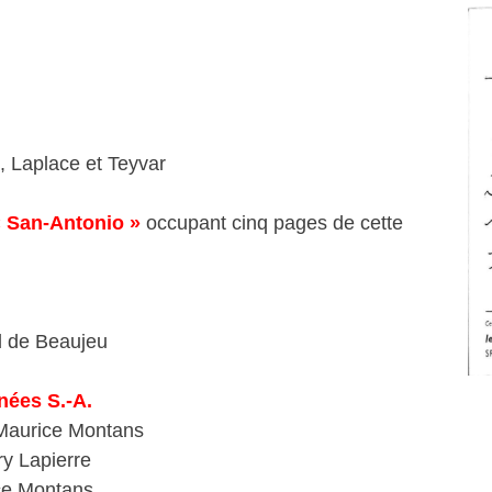
, Laplace et Teyvar
« San-Antonio »
occupant cinq pages de cette
d de Beaujeu
nées S.-A.
 Maurice Montans
ry Lapierre
ce Montans