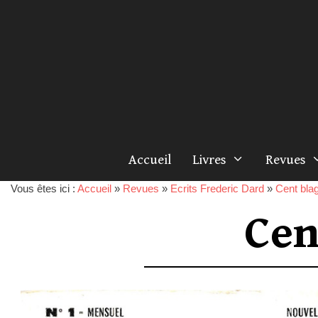
Accueil
Livres
Revues
Vous êtes ici :
Accueil
»
Revues
»
Ecrits Frederic Dard
»
Cent blag
Cen