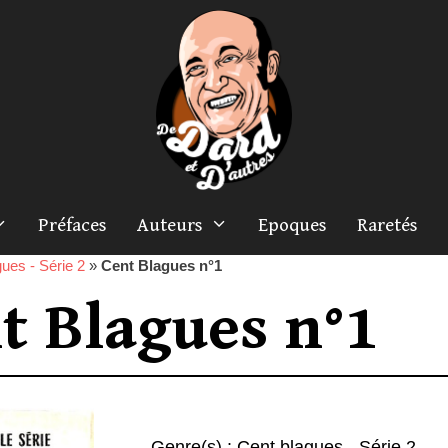
Préfaces
Auteurs
Epoques
Raretés
ues - Série 2
»
Cent Blagues n°1
t Blagues n°1
Genre(s) :
Cent blagues - Série 2