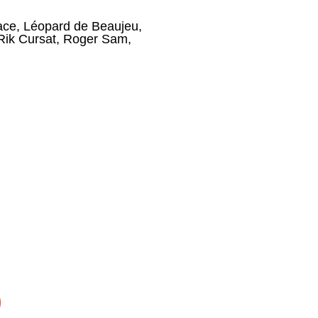
ace
,
Léopard de Beaujeu
,
Rik Cursat
,
Roger Sam
,